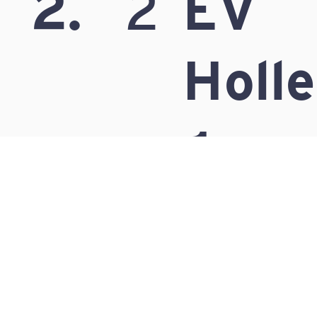
2.
2
EV
Holl
1
3.
4
EV Z
See