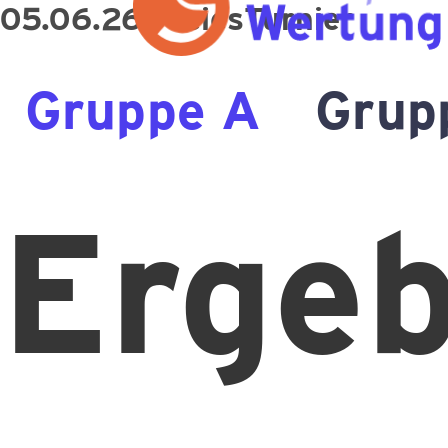
05.06.26 FreiesTurnier
Gruppe A
Grup
Ergeb