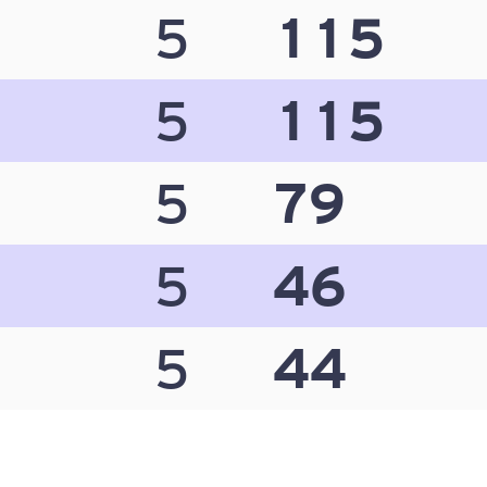
5
115
5
115
5
79
5
46
5
44