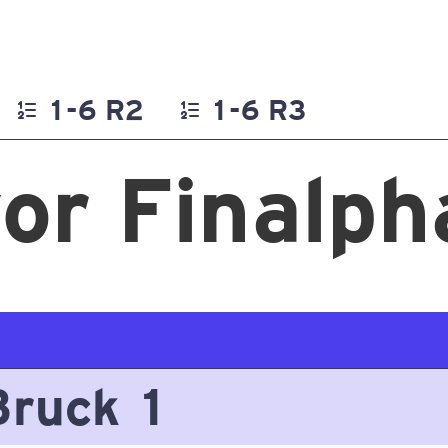
1-6 R2
1-6 R3
or Finalph
Bruck 1