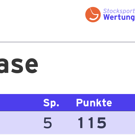
ase
Sp.
Punkte
5
115