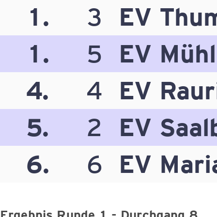
1.
3
EV Thu
1.
5
EV Mühl
4.
4
EV Raur
5.
2
EV Saal
6.
6
EV Mari
Ergebnis Runde 1 - Durchgang 8