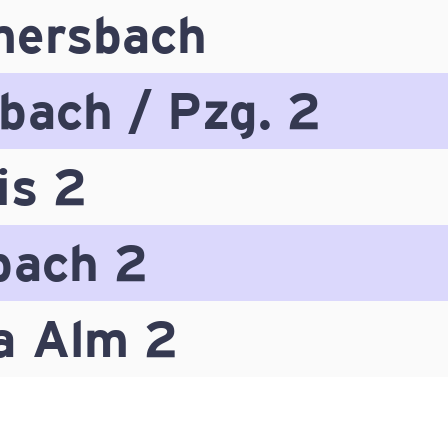
mersbach
bach / Pzg. 2
is 2
bach 2
a Alm 2