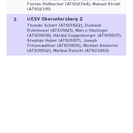
Florian Höllbacher (AT502364), Manuel Strobl
(AT502381)
UESV Oberuntersberg 2
3.
Thomas Scharr (AT501822), Dominik
Rohrmoser (AT501821), Marco Haslinger
(AT501808), Harald Guggenberger (AT501807),
Stephan Huber (AT501817), Joseph
Fritzenwallner (AT501805), Michael Ammerer
(AT501802), Markus Reischl (AT503260)