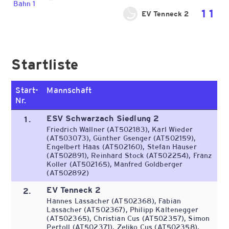
Bahn 1
11
EV Tenneck 2
Startliste
Start-
Mannschaft
Nr.
ESV Schwarzach Siedlung 2
1.
Friedrich Wallner (AT502183), Karl Wieder
(AT503073), Günther Gsenger (AT502159),
Engelbert Haas (AT502160), Stefan Hauser
(AT502891), Reinhard Stock (AT502254), Franz
Koller (AT502165), Manfred Goldberger
(AT502892)
EV Tenneck 2
2.
Hannes Lassacher (AT502368), Fabian
Lassacher (AT502367), Philipp Kaltenegger
(AT502365), Christian Cus (AT502357), Simon
Pertoll (AT502371), Zeljko Cus (AT502358),