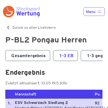
Menu
Home
Zurück zu allen Livetickern
Funktionen
P-BL2 Pongau Herren
Preise
Gesamtergebnis
1-3 EB
1-3 gegen
News
Endergebnis
Liveticker
Zuletzt aktualisiert: 13.05 19:53Uhr
Kontakt
Mannschaft
Pu.
ESV Schwarzach Siedlung 2
1.
92
Registrieren
Anmelden
Friedrich Wallner (AT502183), Karl Wieder (AT503073), 