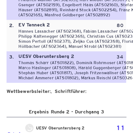
Gsenger (AT502159), Engelbert Haas (AT502160), Stefa
Hauser (AT502891), Reinhard Stock (AT502254), Franz K
(AT502165), Manfred Goldberger (AT502892)
EV Tenneck 2
2.
80
Hannes Lassacher (AT502368), Fabian Lassacher (AT50
Philipp Kaltenegger (AT502365), Christian Cus (AT5023
Simon Pertoll (AT502371), Zeljko Cus (AT502358), Flori
Höllbacher (AT502364), Manuel Strobl (AT502381)
UESV Oberuntersberg 2
3.
34
Thomas Scharr (AT501822), Dominik Rohrmoser (AT5018
Marco Haslinger (AT501808), Harald Guggenberger (AT5
Stephan Huber (AT501817), Joseph Fritzenwallner (AT50
Michael Ammerer (AT501802), Markus Reischl (AT50326
Wettbewerbsleiter:
Schriftführer:
Ergebnis Runde 2 - Durchgang 3
11
UESV Oberuntersberg 2