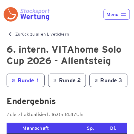
Menu
Home
Zurück zu allen Livetickern
Funktionen
6. intern. VITAhome Solo
Cup 2026 - Allentsteig
Preise
News
Runde 1
Runde 2
Runde 3
Liveticker
Endergebnis
Kontakt
Zuletzt aktualisiert: 16.05 14:47Uhr
Mannschaft
Sp.
Di.
Registrieren
Anmelden