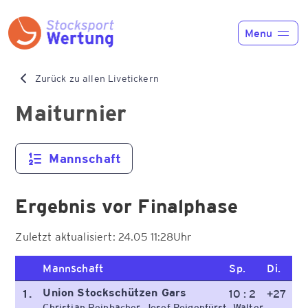
Menu
Home
Zurück zu allen Livetickern
Funktionen
Maiturnier
Preise
Mannschaft
News
Ergebnis vor Finalphase
Liveticker
Zuletzt aktualisiert: 24.05 11:28Uhr
Kontakt
Mannschaft
Sp.
Di.
Union Stockschützen Gars
1.
10 : 2
+27
Registrieren
Anmelden
Christian Reinbacher, Josef Poigenfürst, Walter