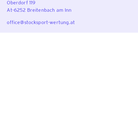
Oberdorf 119
At-6252 Breitenbach am Inn
office@stocksport-wertung.at
Wertungsprogramm
Funktionen
Preise
Support
Rechtliches
Impressum
Datenschutz
Allgemeine Geschäftsbedingungen
Widerruf für digitale Inhalte
Versand & Lieferung
Zahlungsmethoden