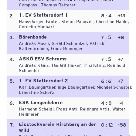
Compassi, Thomas Reiterer
1. EV Stattersdorf 1
2.
8 : 4
+13
Hans-Jürgen Fanter, Stefan Panovec, Christian Hable,
Cornelia Manhart
Bärenbande
3.
7 : 5
+8
Andreas Moser, Gerald Schmölzer, Patrick
Kaltenbrunner, Franz Reininger
ASKÖ ESV Schrems
4.
7 : 5
+7
Andreas Kainz, Tamara Hinker, Trixi Kainz, Reinhold
Schneider
1. EV Stattersdorf 2
5.
6 : 6
+7
Karl Baumgartner, Inge Baumgartner, Michael Schuster,
Ernestine Scherz
ESK Langenlebarn
6.
4 : 8
-4
Hermann Scheidl, Franz Antl, Reinhard Vrtis, Walter
Heilmeier
Eisstockverein Kirchberg an der
7.
0 : 12
-58
Wild