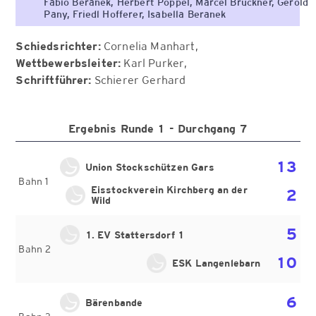
Fabio Beranek, Herbert Pöppel, Marcel Bruckner, Gerold
Pany, Friedl Hofferer, Isabella Beranek
Schiedsrichter:
Cornelia Manhart
Wettbewerbsleiter:
Karl Purker
Schriftführer:
Schierer Gerhard
Ergebnis Runde 1 - Durchgang 7
13
Union Stockschützen Gars
Bahn 1
Eisstockverein Kirchberg an der
2
Wild
5
1. EV Stattersdorf 1
Bahn 2
10
ESK Langenlebarn
6
Bärenbande