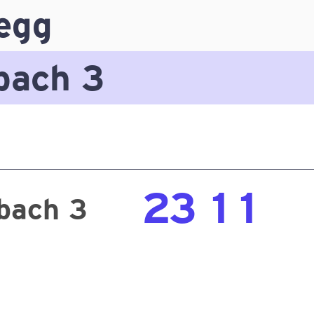
egg
bach 3
23
11
bach 3