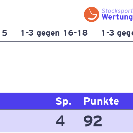
15
1-3 gegen 16-18
1-3 geg
Sp.
Punkte
4
92