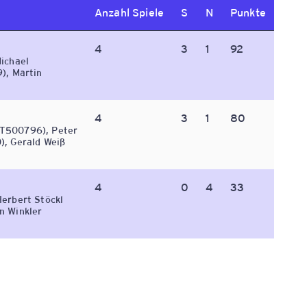
Anzahl Spiele
S
N
Punkte
4
3
1
92
ichael
), Martin
4
3
1
80
AT500796), Peter
), Gerald Weiß
4
0
4
33
erbert Stöckl
n Winkler