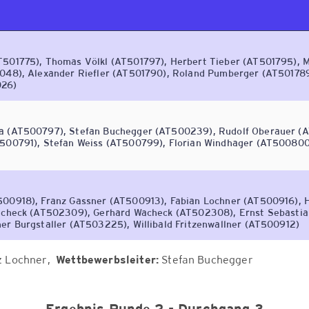
501775), Thomas Völkl (AT501797), Herbert Tieber (AT501795), M
048), Alexander Riefler (AT501790), Roland Pumberger (AT501789
026)
a (AT500797), Stefan Buchegger (AT500239), Rudolf Oberauer (
T500791), Stefan Weiss (AT500799), Florian Windhager (AT500800
00918), Franz Gassner (AT500913), Fabian Lochner (AT500916), H
Wacheck (AT502309), Gerhard Wacheck (AT502308), Ernst Sebastia
er Burgstaller (AT503225), Willibald Fritzenwallner (AT500912)
z Lochner
Wettbewerbsleiter:
Stefan Buchegger