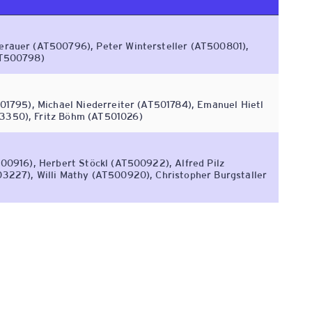
rauer (AT500796), Peter Wintersteller (AT500801),
AT500798)
1795), Michael Niederreiter (AT501784), Emanuel Hietl
3350), Fritz Böhm (AT501026)
0916), Herbert Stöckl (AT500922), Alfred Pilz
227), Willi Mathy (AT500920), Christopher Burgstaller