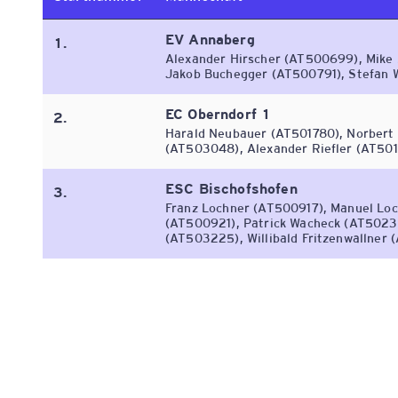
EV Annaberg
1.
Alexander Hirscher (AT500699), Mike
Jakob Buchegger (AT500791), Stefan 
EC Oberndorf 1
2.
Harald Neubauer (AT501780), Norbert 
(AT503048), Alexander Riefler (AT50
ESC Bischofshofen
3.
Franz Lochner (AT500917), Manuel Loc
(AT500921), Patrick Wacheck (AT50230
(AT503225), Willibald Fritzenwallner