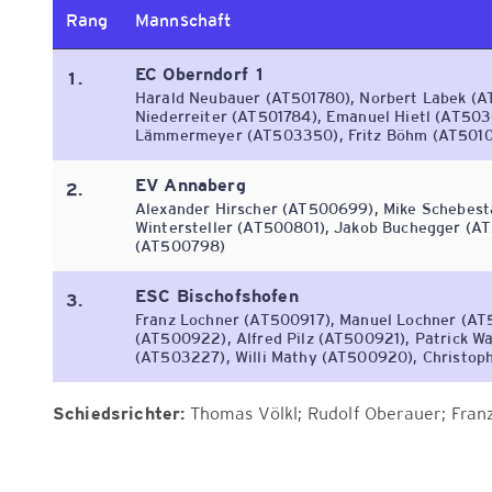
Rang
Mannschaft
EC Oberndorf 1
1.
Harald Neubauer (AT501780), Norbert Labek (AT
Niederreiter (AT501784), Emanuel Hietl (AT503
Lämmermeyer (AT503350), Fritz Böhm (AT501
EV Annaberg
2.
Alexander Hirscher (AT500699), Mike Schebest
Wintersteller (AT500801), Jakob Buchegger (A
(AT500798)
ESC Bischofshofen
3.
Franz Lochner (AT500917), Manuel Lochner (AT5
(AT500922), Alfred Pilz (AT500921), Patrick 
(AT503227), Willi Mathy (AT500920), Christoph
Schiedsrichter:
Thomas Völkl; Rudolf Oberauer; Fran