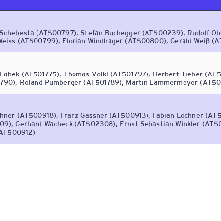
 Schebesta (AT500797), Stefan Buchegger (AT500239), Rudolf Obe
Weiss (AT500799), Florian Windhager (AT500800), Gerald Weiß (
Labek (AT501775), Thomas Völkl (AT501797), Herbert Tieber (AT50
1790), Roland Pumberger (AT501789), Martin Lämmermeyer (AT50
hner (AT500918), Franz Gassner (AT500913), Fabian Lochner (AT50
9), Gerhard Wacheck (AT502308), Ernst Sebastian Winkler (AT503
 (AT500912)