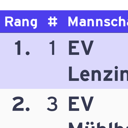
Rang
#
Mannsch
1.
1
EV
Lenzi
2.
3
EV