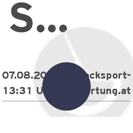
:
SSV
St.
07.08.2026
stocksport-
Ulrich
13:31 Uhr
wertung.at