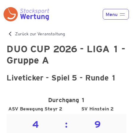
Menu
Home
Zurück zur Veranstaltung
Funktionen
DUO CUP 2026 - LIGA 1 -
Gruppe A
Preise
Liveticker - Spiel 5 - Runde 1
News
Liveticker
Durchgang 1
ASV Bewegung Steyr 2
SV Hinstein 2
Kontakt
4
:
9
Registrieren
Anmelden