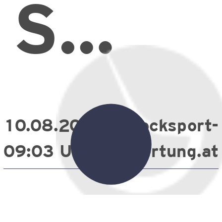
:
SSV
St.
10.08.2026
stocksport-
Ulrich
09:03 Uhr
wertung.at